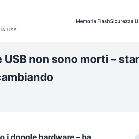
Memoria Flash
Sicurezza 
IA USB
e USB non sono morti – sta
cambiando
to i dongle hardware – ha