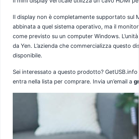
Il mini display verticale utilizza un cavo HDMI pe
Il display non è completamente supportato sul Ma
abbinata a quel sistema operativo, ma il monitor
come previsto su un computer Windows. L’unità 
da Yen. L’azienda che commercializza questo dis
disponibile.
Sei interessato a questo prodotto? GetUSB.info
entra nella lista per comprare. Invia un’email a
g