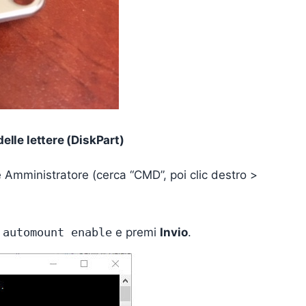
elle lettere (DiskPart)
Amministratore (cerca “CMD”, poi clic destro >
a
automount enable
e premi
Invio
.