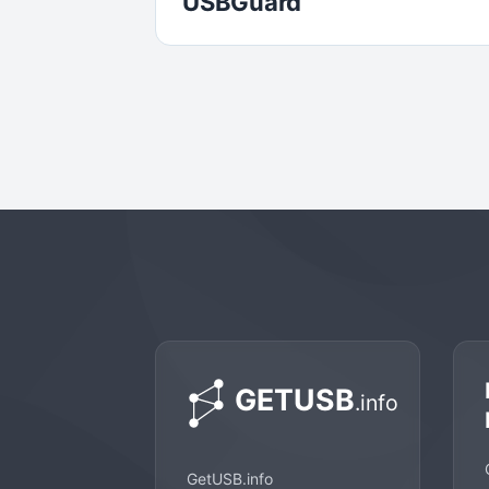
USBGuard
GetUSB.info