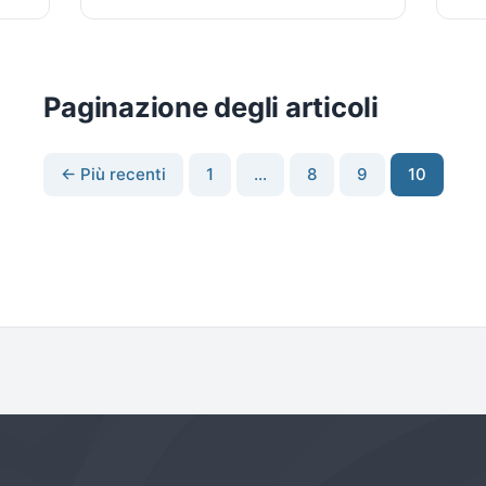
Paginazione degli articoli
← Più recenti
1
…
8
9
10